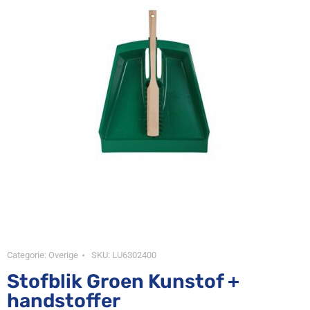
Categorie:
Overige
SKU:
LU6302400
Stofblik Groen Kunstof +
handstoffer