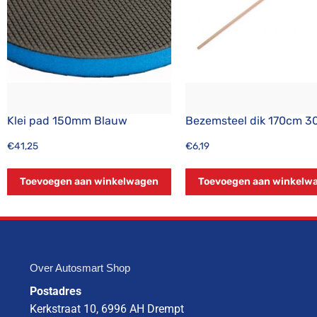
Klei pad 150mm Blauw
Bezemsteel dik 170cm 
€
41,25
€
6,19
Toevoegen aan winkelwagen
Toevoegen aan winkelw
Over Autosmart Shop
Postadres
Kerkstraat 10, 6996 AH Drempt