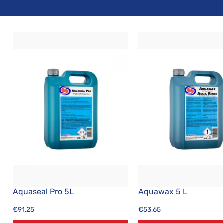
Aquaseal Pro 5L
Aquawax 5 L
€
91,25
€
53,65