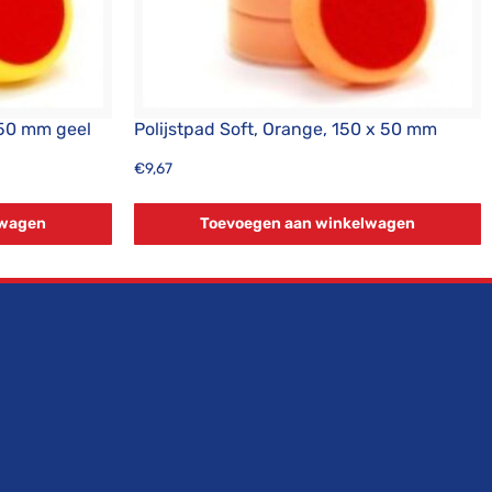
x50 mm geel
Polijstpad Soft, Orange, 150 x 50 mm
€
9,67
lwagen
Toevoegen aan winkelwagen