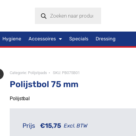
Hygiene
Accessoires
Specials
Dressing
Categorie:
Polijstpads
SKU:
PB075B01
Polijstbol 75 mm
Polijstbal
Prijs
€
15,75
Excl. BTW