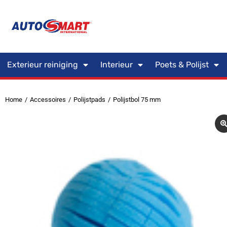
Exterieur reiniging
Interieur
Poets & Polijst
Home
Accessoires
Polijstpads
Polijstbol 75 mm
Je bent hier: