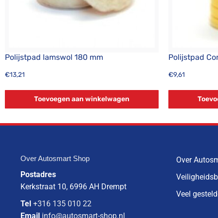
Polijstpad lamswol 180 mm
Polijstpad C
€
13,21
€
9,61
Toevoegen aan winkelwagen
Toevo
Over Autosmart Shop
Over Autos
Postadres
Veiligheids
Kerkstraat 10, 6996 AH Drempt
Veel gestel
Tel
+316 135 010 22
Email
info@autosmart-shop.nl