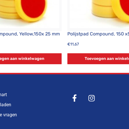
ompound, Yellow,150x 25 mm
Polijstpad Compound, 150 
€
11,67
egen aan winkelwagen
Toevoegen aan winke
mart
bladen
de vragen