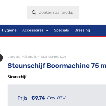
Hygiene
Accessoires
Specials
Dressing
Categorie:
Polijstpads
SKU:
SSHB075Z01
Steunschijf Boormachine 75 
Steunschijf
Prijs
€
9,74
Excl. BTW