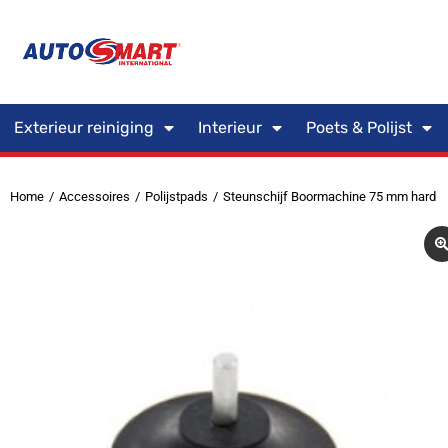
Exterieur reiniging
Interieur
Poets & Polijst
Home
Accessoires
Polijstpads
Steunschijf Boormachine 75 mm hard
Je bent hier: