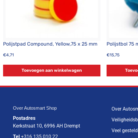
Polijstpad Compound, Yellow,75 x 25 mm
Polijstbol 75
€
4,71
€
15,75
Toevoegen aan winkelwagen
Toevo
Over Autosmart Shop
Over Autos
Postadres
Veiligheids
Kerkstraat 10, 6996 AH Drempt
Veel gestel
Tel
+316 135 010 22