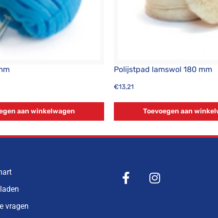
 mm
Polijstpad lamswol 180 mm
€
13,21
egen aan winkelwagen
Toevoegen aan winke
mart
bladen
de vragen