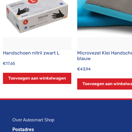
Handschoen nitril zwart L
Microvezel Klei Handsch
blauw
€
17,65
€
43,94
Toevoegen aan winkelwagen
Toevoegen aan winkelw
Over Autosmart Shop
Postadres