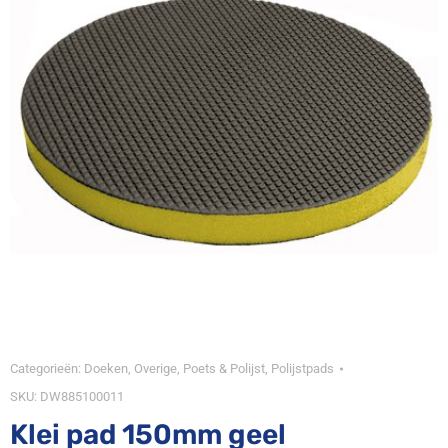
Categorieën:
Doeken
,
Overige
,
Poets & Polijst
,
Polijstpads
SKU:
DW885100011
Klei pad 150mm geel