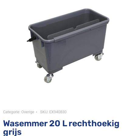
Categorie:
Overige
SKU:
EX940830
Wasemmer 20 L rechthoekig
grijs