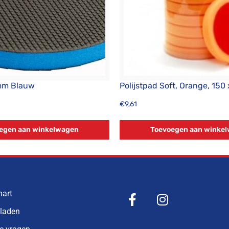
mm Blauw
Polijstpad Soft, Orange, 150
€
9,61
egen aan winkelwagen
Toevoegen aan winke
mart
bladen