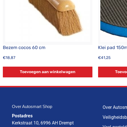
Bezem cocos 60 cm
Klei pad 150
€
18,87
€
41,25
Toevoegen aan winkelwagen
Toevo
Over Autosmart Shop
Over Autos
Postadres
Veiligheids
Kerkstraat 10, 6996 AH Drempt