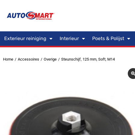
Exterieur reiniging
Interieur
Poets & Polijst
Home
Accessoires
Overige
Steunschijf, 125 mm, Soft, M14
Je bent hier: