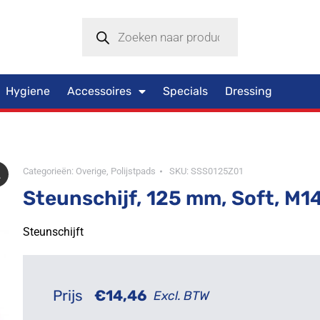
Hygiene
Accessoires
Specials
Dressing
Categorieën:
Overige
,
Polijstpads
SKU:
SSS0125Z01
Steunschijf, 125 mm, Soft, M1
Steunschijft
Prijs
€
14,46
Excl. BTW