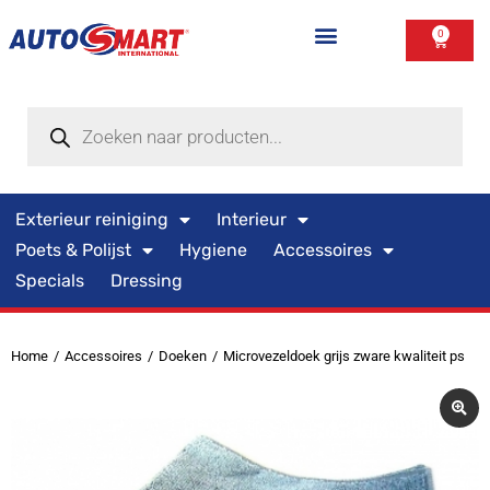
0
Exterieur reiniging
Interieur
Poets & Polijst
Hygiene
Accessoires
Specials
Dressing
Home
Accessoires
Doeken
Microvezeldoek grijs zware kwaliteit ps
Je bent hier: