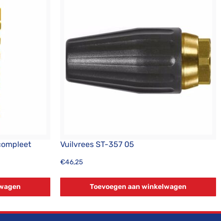
compleet
Vuilvrees ST-357 05
€
46,25
lwagen
Toevoegen aan winkelwagen