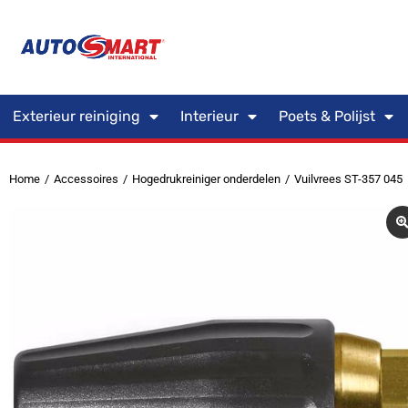
Exterieur reiniging
Interieur
Poets & Polijst
Home
Accessoires
Hogedrukreiniger onderdelen
Vuilvrees ST-357 045
Je bent hier: