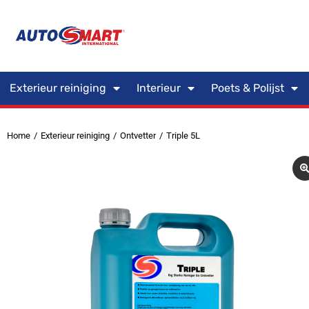
Exterieur reiniging
Interieur
Poets & Polijst
Home
Exterieur reiniging
Ontvetter
Triple 5L
Je bent hier: