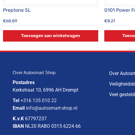
Preptone 5L
G101 Power 
€
68,89
€
8,21
Toevoegen aan winkelwagen
Toevo
Over Autosmart Shop
Over Autos
Postadres
Veiligheids
Kerkstraat 10, 6996 AH Drempt
Veel gestel
Tel
+316 135 010 22
Email
info@autosmart-shop.nl
K.v.K
67797237
IBAN
NL20 RABO 0315 6224 66