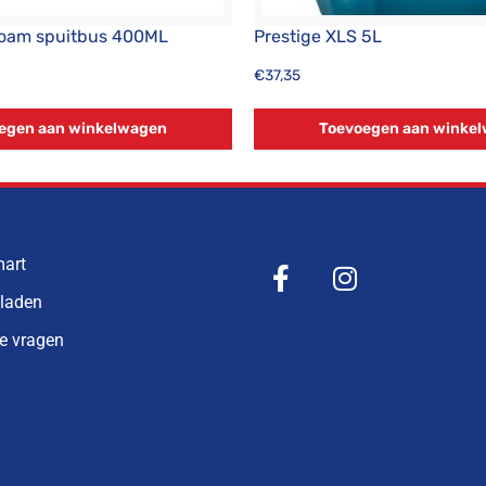
Foam spuitbus 400ML
Prestige XLS 5L
€
37,35
egen aan winkelwagen
Toevoegen aan winke
mart
bladen
de vragen