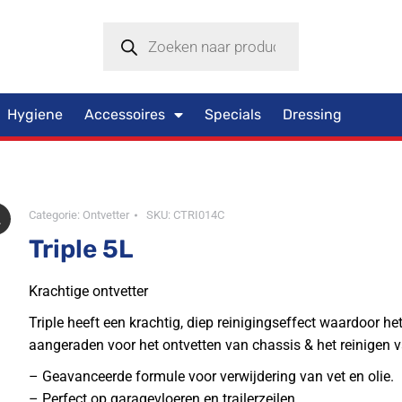
Hygiene
Accessoires
Specials
Dressing
Categorie:
Ontvetter
SKU:
CTRI014C
Triple 5L
Krachtige ontvetter
Triple heeft een krachtig, diep reinigingseffect waardoor het
aangeraden voor het ontvetten van chassis & het reinigen 
– Geavanceerde formule voor verwijdering van vet en olie.
– Perfect op garagevloeren en trailerzeilen.