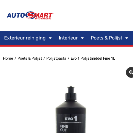
Exterieur reiniging
Interieur
Poets & Polijst
Home
Poets & Polijst
Polijstpasta
Evo 1 Polijstmiddel Fine 1L
Je bent hier: