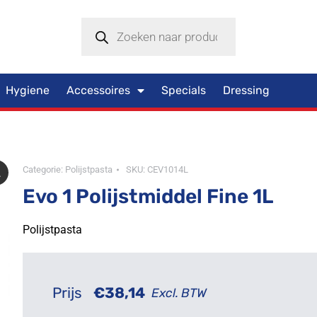
Hygiene
Accessoires
Specials
Dressing
Categorie:
Polijstpasta
SKU:
CEV1014L
Evo 1 Polijstmiddel Fine 1L
Polijstpasta
Prijs
€
38,14
Excl. BTW