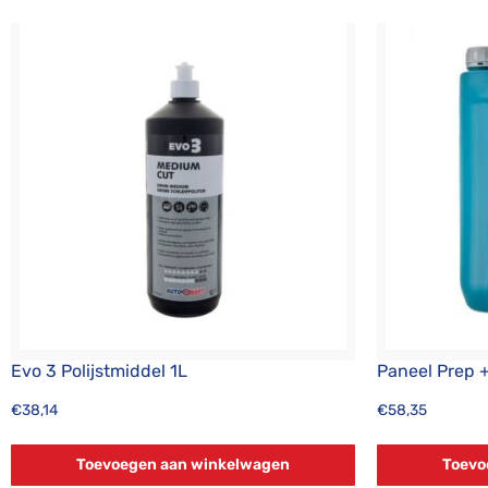
Evo 3 Polijstmiddel 1L
Paneel Prep 
€
38,14
€
58,35
Toevoegen aan winkelwagen
Toevo