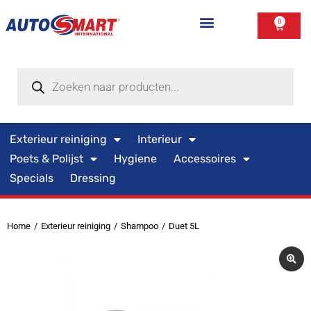
0
Exterieur reiniging
Interieur
Poets & Polijst
Hygiene
Accessoires
Specials
Dressing
Home
Exterieur reiniging
Shampoo
Duet 5L
Je bent hier: