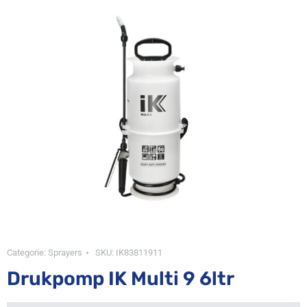
Categorie:
Sprayers
SKU:
IK83811911
Drukpomp IK Multi 9 6ltr