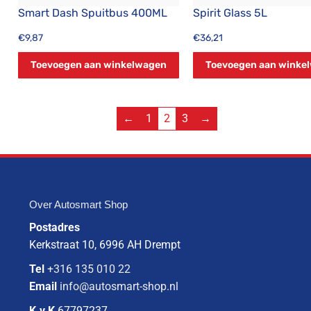
Smart Dash Spuitbus 400ML
Spirit Glass 5L
€
9,87
€
36,21
Toevoegen aan winkelwagen
Toevoegen aan winke
←
1
2
3
→
Over Autosmart Shop
Postadres
Kerkstraat 10, 6996 AH Drempt
Tel
+316 135 010 22
Email
info@autosmart-shop.nl
K.v.K
67797237