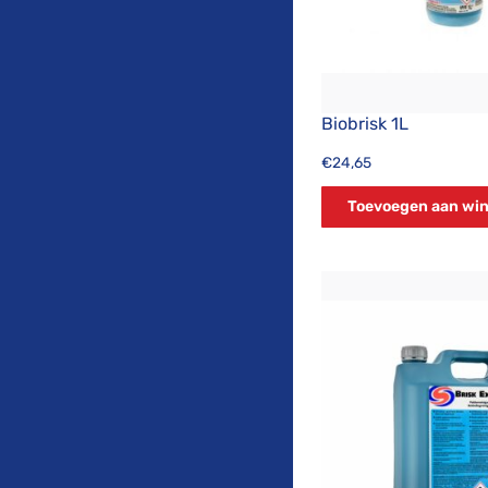
Biobrisk 1L
€
24,65
Toevoegen aan wi