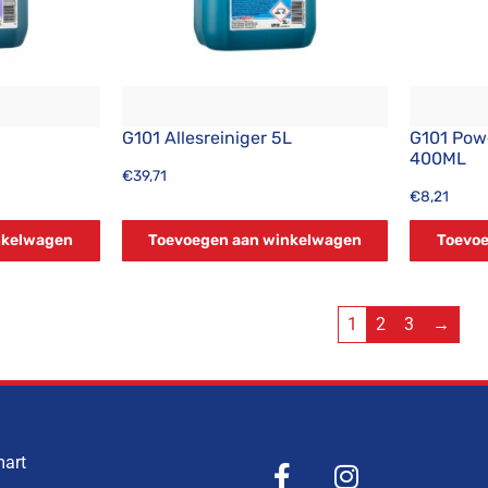
G101 Allesreiniger 5L
G101 Pow
400ML
€
39,71
€
8,21
nkelwagen
Toevoegen aan winkelwagen
Toevoe
1
2
3
→
mart