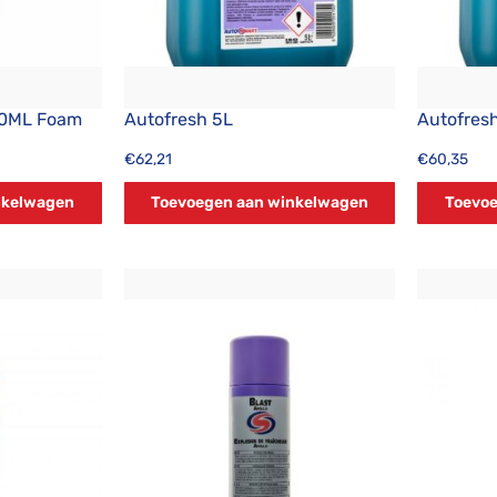
00ML Foam
Autofresh 5L
Autofresh
€
62,21
€
60,35
nkelwagen
Toevoegen aan winkelwagen
Toevoe