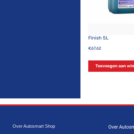
Finish 5L
€
67,62
Toevoegen aan wi
Over Autosmart Shop
Over Autos